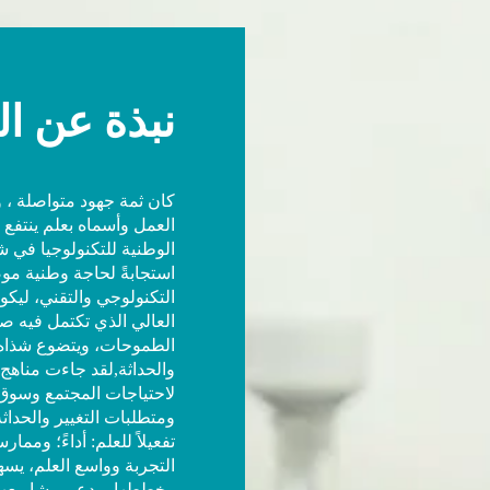
نبذة عن ال
كان ثمة جهود متواصلة ، 
العمل وأسماه بعلم ينتفع ب
استجابةً لحاجة وطنية م
التكنولوجي والتقني، ليكو
العالي الذي تكتمل فيه صو
الطموحات، ويتضوع شذاه أ
والحداثة,لقد جاءت مناهج 
لاحتياجات المجتمع وسوق 
ومتطلبات التغيير والحداث
تفعيلاً للعلم: أداءً؛ وممار
التجربة وواسع العلم، يس
وخططها، ودعم مشاريعها، 