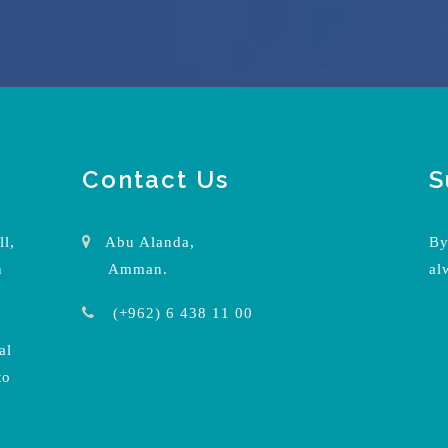
Contact Us
S
ll,
Abu Alanda,
By
n
Amman.
al
(+962) 6 438 11 00
al
to