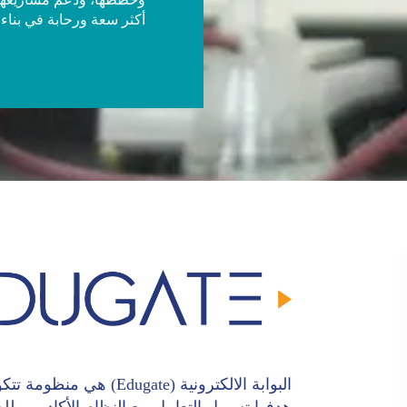
أكثر سعة ورحابة في بناء
البوابة الالكترونية (te