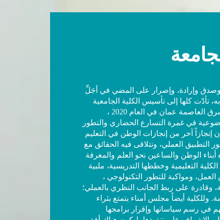
جامعة
وصدق وإرادة، وإصرار على المضي في أجَلِّ
ه، تأدّت كلها إلى تأسيس الكلية الجامعية
الوطنية للتكنولوجيا في شرق العاصمة عمان في العام 2020 ،
وضوعية في غمرة التسارع الحضاري والتطور
ن إنجازاً آخر من إنجازات الوطن في التعليم
ر التطبيق العملي، وتتلاقى فيه الحقائق مع
بناء الوطن والساعين نحو العلم والمعرفة
الكلية التعليمية وخططها التدريسية، ملبية
العمل، ومواكبة للتطور التكنولوجي ،
ة، وقادرة على ربط الجانب النظري بالعملي؛
سة. وللكلية أيضاً مجلس أمناء يتمتع بثراء
هم في رسم سياساتها وإقرار برامجها
والإشراف على تنفيذها، ليكون هناك أفق